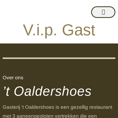
V.i.p. Gast
LUNCH – DINER – ACTIVITEI
Over ons
’t Oaldershoes
Gasterij ’t Oaldershoes is een gezellig restaurant
met 3 aaneengesloten vertrekken die een